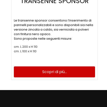
TRANSENNE SPONSOR
Le transenne sponsor consentono l’inserimento di
pannelli personalizzabili e sono disponibili sia nella
versione zincata a caldo, sia verniciata a polveri
con finitura nero opaco.
Sono proposte nelle seguenti misure:
cm. L 200 x H 110
cm. L 100 x H 110
Scopri di più...