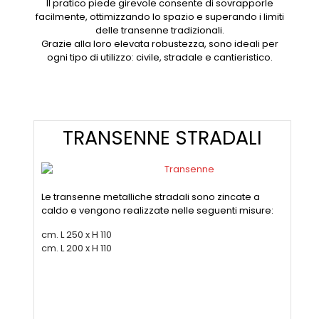
Il pratico piede girevole consente di sovrapporle
facilmente, ottimizzando lo spazio e superando i limiti
delle transenne tradizionali.
Grazie alla loro elevata robustezza, sono ideali per
ogni tipo di utilizzo: civile, stradale e cantieristico.
TRANSENNE STRADALI
Le transenne metalliche stradali sono zincate a
caldo e vengono realizzate nelle seguenti misure:
cm. L 250 x H 110
cm. L 200 x H 110