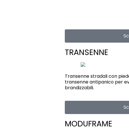
Sco
TRANSENNE
Transenne stradali con piede
transenne antipanico per e
brandizzabili.
Sco
MODUFRAME