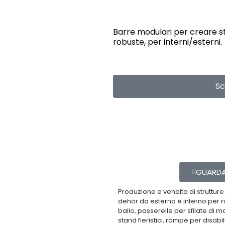
Barre modulari per creare st
robuste, per interni/esterni.
Sco
Gallery
GUARDA 
Produzione e vendita di strutture 
dehor da esterno e interno per ris
ballo, passerelle per sfilate di 
stand fieristici, rampe per disabili