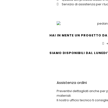
Servizio di assistenza per i tu
HAI IN MENTE UN PROGETTO DA
+
SIAMO DISPONIBILI DAL LUNEDI’
09:00 – 18:00
Assistenza ordini
Preventivi dettagliati anche per 
materiali.
Il nostro ufficio tecnico ti consig