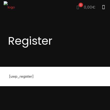
0
0,00€
Register
[uwp_register]