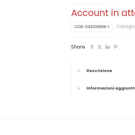
Account in at
Categor
COD:
042O0608-1
Share
Descrizione
Informazioni aggiunti