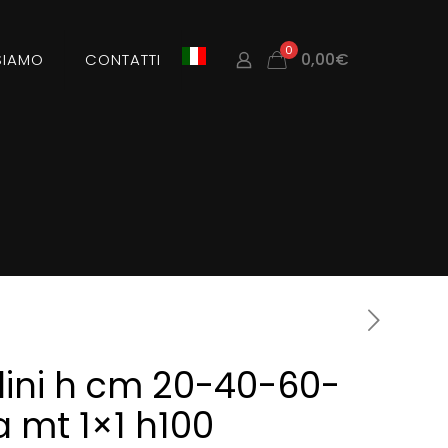
0
0,00€
SIAMO
CONTATTI
dini h cm 20-40-60-
 mt 1×1 h100