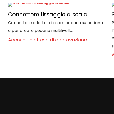
-
Connettore fissaggio a scala
Connettore adatto a fissare pedana su pedana
P
o per creare pedane multilivello.
1
e
Account in attesa di approvazione
p