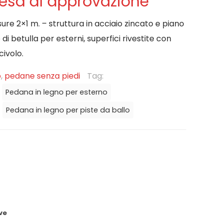
tesa di approvazione
re 2×1 m. – struttura in acciaio zincato e piano
i betulla per esterni, superfici rivestite con
civolo.
o
,
pedane senza piedi
Tag:
Pedana in legno per esterno
Pedana in legno per piste da ballo
ve