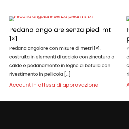
Pedana angolare senza piedi mt
1×1
Pedana angolare con misure di metri 1×1,
P
costruita in elementi di acciaio con zincatura a
c
caldo e pedanamento in legno di betulla con
c
rivestimento in pellicola
[…]
r
Account in attesa di approvazione