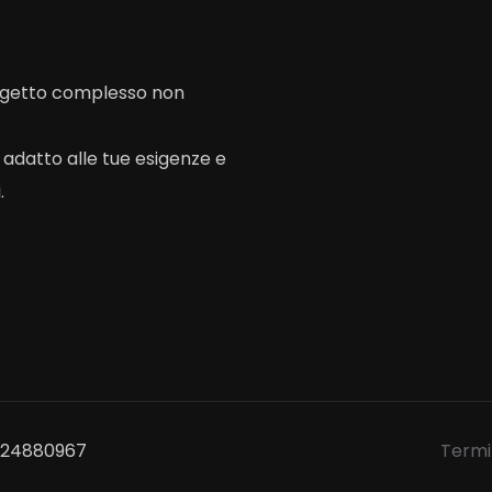
rogetto complesso non
o adatto alle tue esigenze e
.
1524880967
Termin