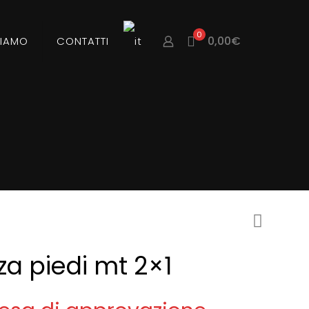
0
0,00€
SIAMO
CONTATTI
a piedi mt 2×1