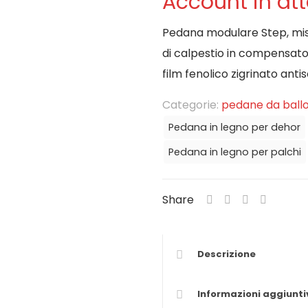
Account in at
Pedana modulare Step, misu
di calpestio in compensato d
film fenolico zigrinato antis
Categorie:
pedane da ball
Pedana in legno per dehor
Pedana in legno per palchi
Share
Descrizione
Informazioni aggiunti