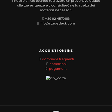
Il nostro ufficio tecnico realizzerà un preventivo adatto
alle tue esigenze e ti consiglierà nella scelta dei
materiali necessari.
+39 02 45701116
info@stagedeck.com
ACQUISTI ONLINE
domande frequenti
spedizioni
pagamenti