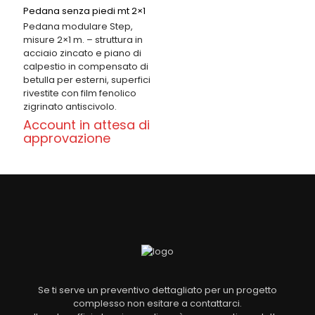
Pedana senza piedi mt 2×1
Pedana modulare Step,
misure 2×1 m. – struttura in
acciaio zincato e piano di
calpestio in compensato di
betulla per esterni, superfici
rivestite con film fenolico
zigrinato antiscivolo.
Account in attesa di
approvazione
Se ti serve un preventivo dettagliato per un progetto
complesso non esitare a contattarci.