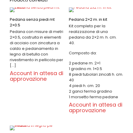
Pedana senza piedi mt
Pedana 2×2 m. in kit
2×0.5
Kit completo per la
Pedana con misure di metri
realizzazione di una
2×0.5, costruita in elementi
pedana da 2×2 m. h. cm.
di acciaio con zincatura a
40.
caldo e pedanamento in
Composto da:
legno di betulla con
rivestimento in pellicola per
2 pedane m. 2×1
[…]
1 gradino m. 1×0.5
Account in attesa di
8 piedi tubolari zincati h. cm.
approvazione
40
4 piedi h. cm. 20
2 ganci ferma gradino
1 morsetto ferma pedane
Account in attesa di
approvazione