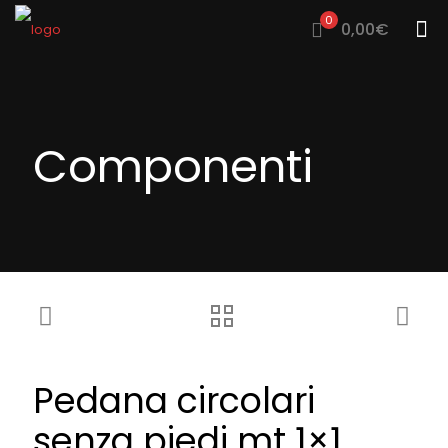
0
0,00€
Componenti
Pedana circolari
senza piedi mt 1×1