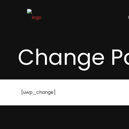
Change P
[uwp_change]