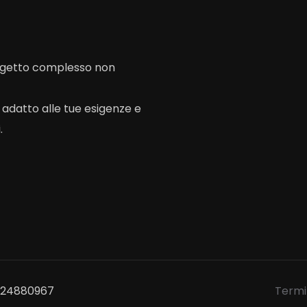
rogetto complesso non
o adatto alle tue esigenze e
.
1524880967
Termin